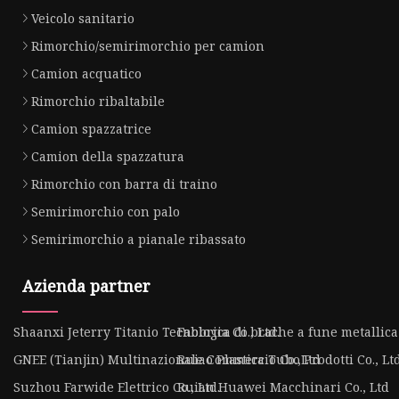
Veicolo sanitario
Rimorchio/semirimorchio per camion
Camion acquatico
Rimorchio ribaltabile
Camion spazzatrice
Camion della spazzatura
Rimorchio con barra di traino
Semirimorchio con palo
Semirimorchio a pianale ribassato
Azienda partner
Shaanxi Jeterry Titanio Tecnologia Co., Ltd.
Fabbrica di brache a fune metallica
GNEE (Tianjin) Multinazionale Commercio Co.,Ltd
Ruiao Plastica Tubo Prodotti Co., Ltd
Suzhou Farwide Elettrico Co., Ltd.
Ruian Huawei Macchinari Co., Ltd